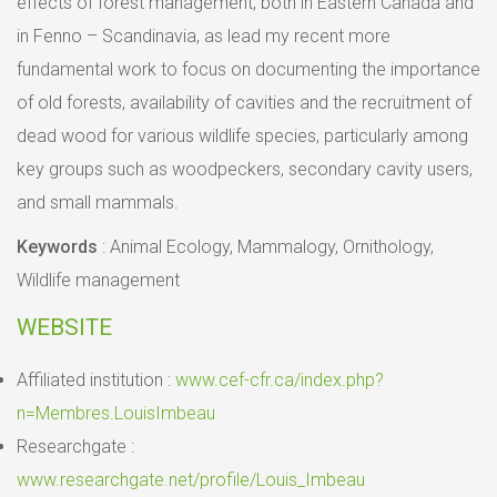
effects of forest management, both in Eastern Canada and
in Fenno – Scandinavia, as lead my recent more
fundamental work to focus on documenting the importance
of old forests, availability of cavities and the recruitment of
dead wood for various wildlife species, particularly among
key groups such as woodpeckers, secondary cavity users,
and small mammals.
Keywords
: Animal Ecology, Mammalogy, Ornithology,
Wildlife management
WEBSITE
Affiliated institution :
www.cef-cfr.ca/index.php?
n=Membres.LouisImbeau
Researchgate :
www.researchgate.net/profile/Louis_Imbeau