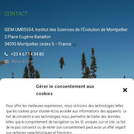
CONTACT
ISEM UMR5554, Institut des Sciences de l’Évolution de Montpellier
2 Place Eugène Bataillon
34095 Montpellier cedex 5 – France
+33 4 67 14 34 80
Nous écrire
Gérer le consentement aux
ACTUALITÉS DE L’IRP
cookies
Info-Lettre du Laboratoire IRP
Pour offrir les meilleures expériences, nous utilisons des technologies telles
Contacts
que les cookies pour stocker et/ou accéder aux informations des appareils. Le
fait de consentir à ces technologies nous permettra de traiter des données
La persistance des peuplements de conifères boréaux de l’ouest
telles que le comportement de navigation ou les ID uniques sur ce site. Le fait
du Québec
de ne pas consentir ou de retirer son consentement peut avoir un effet négatif
Création de l’IRP sur les forêts froides
sur certaines caractéristiques et fonctions.