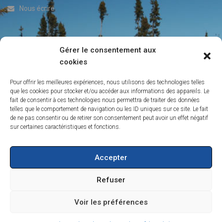
Nous écrire
Gérer le consentement aux
ACTUALITÉS DE L’IRP
cookies
Info-Lettre du Laboratoire IRP
Pour offrir les meilleures expériences, nous utilisons des technologies telles
Contacts
que les cookies pour stocker et/ou accéder aux informations des appareils. Le
fait de consentir à ces technologies nous permettra de traiter des données
La persistance des peuplements de conifères boréaux de l’ouest
telles que le comportement de navigation ou les ID uniques sur ce site. Le fait
du Québec
de ne pas consentir ou de retirer son consentement peut avoir un effet négatif
Création de l’IRP sur les forêts froides
sur certaines caractéristiques et fonctions.
Vers une ouverture de la forêt boréale dans le nord-est du Québec
Accepter
Refuser
Voir les préférences
©2020 IRN FORÊTS FROIDES - RÉSEAU DE RECHERCHE INTERNATIONAL
MENTIONS LÉGALES
DONNÉES PERSONNELLES