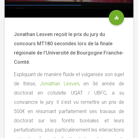
Jonathan Lesven reçoit le prix du jury du
concours MT180 secondes lors de la finale
régionale de l’Université de Bourgogne Franche-
Comté.
Expliquant de manière fluide et vulgarisée son sujet
de thèse,
Jonathan Lesven
, en 3
è
année de
doctorat en cotutelle UQAT / UBFC, a su
convaincre le jury. Il s’est vu remettre un prix de
500€ en résumant parfaitement ses travaux de
doctorat sur les forêts boréales et leurs
perturbations, plus particulièrement les interactions