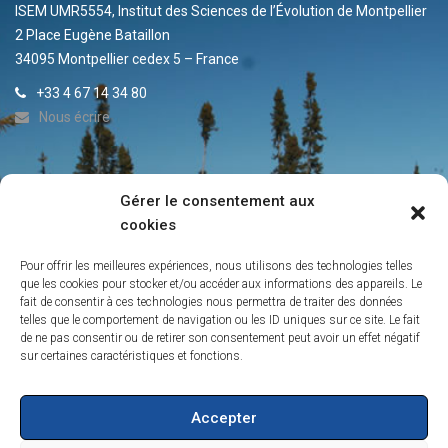
ISEM UMR5554, Institut des Sciences de l’Évolution de Montpellier
2 Place Eugène Bataillon
34095 Montpellier cedex 5 – France
+33 4 67 14 34 80
Nous écrire
Gérer le consentement aux
ACTUALITÉS DE L’IRP
cookies
Info-Lettre du Laboratoire IRP
Pour offrir les meilleures expériences, nous utilisons des technologies telles
Contacts
que les cookies pour stocker et/ou accéder aux informations des appareils. Le
fait de consentir à ces technologies nous permettra de traiter des données
La persistance des peuplements de conifères boréaux de l’ouest
telles que le comportement de navigation ou les ID uniques sur ce site. Le fait
du Québec
de ne pas consentir ou de retirer son consentement peut avoir un effet négatif
Création de l’IRP sur les forêts froides
sur certaines caractéristiques et fonctions.
Vers une ouverture de la forêt boréale dans le nord-est du Québec
Accepter