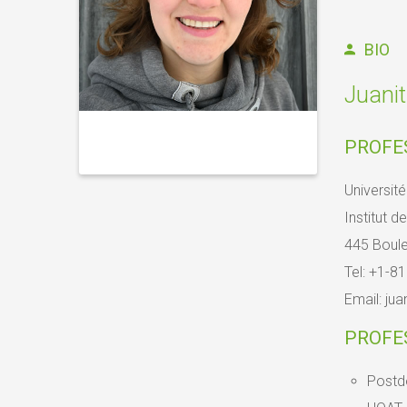
BIO
Juani
PROFE
Universit
Institut d
445 Boule
Tel: +1-8
Email: ju
PROFE
Postdo