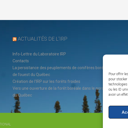
ACTUALITÉS DE L’IRP
Info-Lettre du Laboratoire IRP
Contacts
La persistance des peuplements de conifères boréaux
Pour offrir l
de l’ouest du Québec
pour stocker 
Création de l’IRP sur les forêts froides
technologies
Vers une ouverture de la forêt boréale dans le nord-est
ou les ID uni
avoir un effe
du Québec
Ac
TIONAL