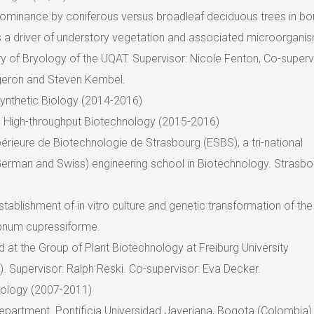
Dominance by coniferous versus broadleaf deciduous trees in bo
s a driver of understory vegetation and associated microorgani
y of Bryology of the UQAT. Supervisor: Nicole Fenton, Co-superv
geron and Steven Kembel.
Synthetic Biology (2014-2016)
in High-throughput Biotechnology (2015-2016)
érieure de Biotechnologie de Strasbourg (ESBS), a tri-national
German and Swiss) engineering school in Biotechnology. Strasbo
stablishment of in vitro culture and genetic transformation of the
num cupressiforme.
 at the Group of Plant Biotechnology at Freiburg University
. Supervisor: Ralph Reski. Co-supervisor: Eva Decker.
Biology (2007-2011)
epartment. Pontificia Universidad Javeriana, Bogota (Colombia)