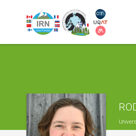
ROD
Univer