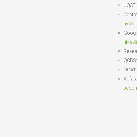
UQAT
Centre
n=Mem
Googl
hl=es
Resea
QCBS
Orcid:
Acfas
second