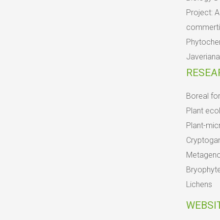
Project: A
commertial
Phytochem
Javeriana
RESEA
Boreal fo
Plant eco
Plant-micr
Cryptoga
Metagen
Bryophyt
Lichens
WEBSI