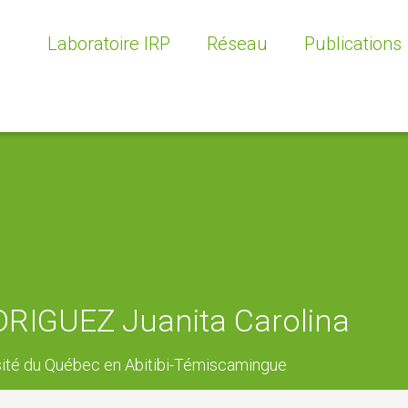
Laboratoire IRP
Réseau
Publications
Origine et objectifs
Axes de recherche
Sur le terrain
Info-Lettre IRP
RIGUEZ Juanita Carolina
sité du Québec en Abitibi-Témiscamingue