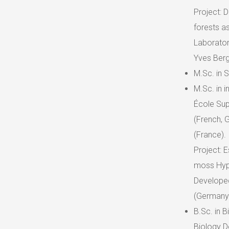
Project: 
forests a
Laborator
Yves Ber
M.Sc. in 
M.Sc. in 
École Sup
(French, 
(France).
Project: E
moss Hyp
Developed
(Germany)
B.Sc. in 
Biology D