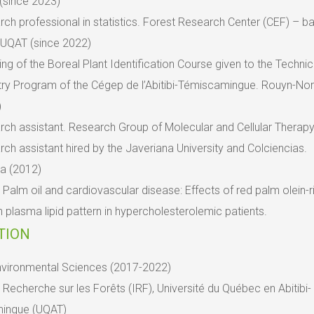
(since 2023)
ch professional in statistics. Forest Research Center (CEF) – b
 UQAT (since 2022)
ng of the Boreal Plant Identification Course given to the Technic
try Program of the Cégep de l’Abitibi-Témiscamingue. Rouyn-No
)
ch assistant. Research Group of Molecular and Cellular Therapy
ch assistant hired by the Javeriana University and Colciencias.
a (2012)
: Palm oil and cardiovascular disease: Effects of red palm olein-r
n plasma lipid pattern in hypercholesterolemic patients.
TION
Environmental Sciences (2017-2022)
e Recherche sur les Forêts (IRF), Université du Québec en Abitibi-
ingue (UQAT)