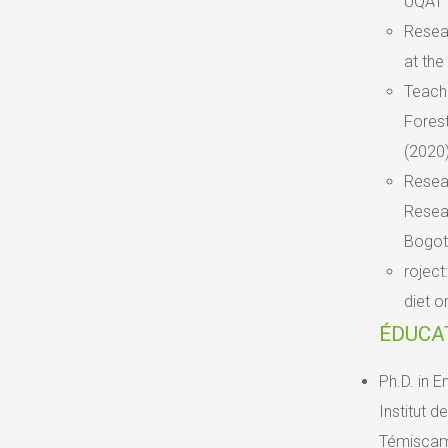
UQAT 
Resear
at the
Teachi
Fores
(2020
Resear
Resear
Bogot
roject
diet o
ÉDUCA
Ph.D. in 
Institut d
Témiscam