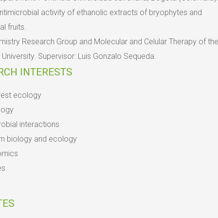
ntimicrobial activity of ethanolic extracts of bryophytes and
 fruits.
istry Research Group and Molecular and Celular Therapy of th
 University. Supervisor: Luis Gonzalo Sequeda.
RCH INTERESTS
rest ecology
logy
obial interactions
m biology and ecology
omics
es
TES