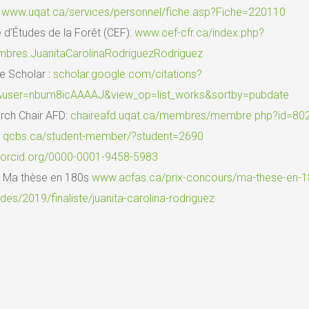
:
www.uqat.ca/services/personnel/fiche.asp?Fiche=220110
 d’Études de la Forêt (CEF):
www.cef-cfr.ca/index.php?
bres.JuanitaCarolinaRodriguezRodriguez
e Scholar :
scholar.google.com/citations?
&user=nbum8icAAAAJ&view_op=list_works&sortby=pubdate
rch Chair AFD:
chaireafd.uqat.ca/membres/membre.php?id=80
:
qcbs.ca/student-member/?student=2690
orcid.org/0000-0001-9458-5983
: Ma thèse en 180s
www.acfas.ca/prix-concours/ma-these-en-1
es/2019/finaliste/juanita-carolina-rodriguez