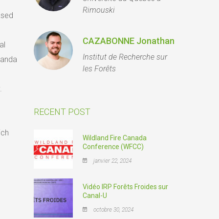
Rimouski
ased
CAZABONNE Jonathan
al
Institut de Recherche sur
randa
les Forêts
.
RECENT POST
ich
Wildland Fire Canada
Conference (WFCC)
janvier 22, 2024
Vidéo IRP Forêts Froides sur
Canal-U
octobre 30, 2024