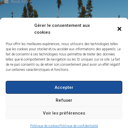
Nous écrire
Gérer le consentement aux
ACTUALITÉS DE L’IRP
cookies
Info-Lettre du Laboratoire IRP
Pour offrir les meilleures expériences, nous utilisons des technologies telles
Contacts
que les cookies pour stocker et/ou accéder aux informations des appareils. Le
fait de consentir à ces technologies nous permettra de traiter des données
La persistance des peuplements de conifères boréaux de l’ouest
telles que le comportement de navigation ou les ID uniques sur ce site. Le fait
du Québec
de ne pas consentir ou de retirer son consentement peut avoir un effet négatif
Création de l’IRP sur les forêts froides
sur certaines caractéristiques et fonctions.
Vers une ouverture de la forêt boréale dans le nord-est du Québec
Accepter
Refuser
Voir les préférences
©2020 IRN FORÊTS FROIDES - RÉSEAU DE RECHERCHE INTERNATIONAL
MENTIONS LÉGALES
DONNÉES PERSONNELLES
Politique de cookies
Politique de confidentialité