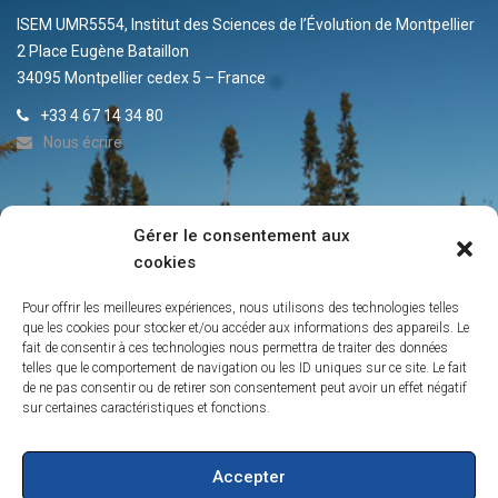
ISEM UMR5554, Institut des Sciences de l’Évolution de Montpellier
2 Place Eugène Bataillon
34095 Montpellier cedex 5 – France
+33 4 67 14 34 80
Nous écrire
Gérer le consentement aux
ACTUALITÉS DE L’IRP
cookies
Info-Lettre du Laboratoire IRP
Pour offrir les meilleures expériences, nous utilisons des technologies telles
Contacts
que les cookies pour stocker et/ou accéder aux informations des appareils. Le
fait de consentir à ces technologies nous permettra de traiter des données
La persistance des peuplements de conifères boréaux de l’ouest
telles que le comportement de navigation ou les ID uniques sur ce site. Le fait
du Québec
de ne pas consentir ou de retirer son consentement peut avoir un effet négatif
Création de l’IRP sur les forêts froides
sur certaines caractéristiques et fonctions.
Vers une ouverture de la forêt boréale dans le nord-est du Québec
Accepter