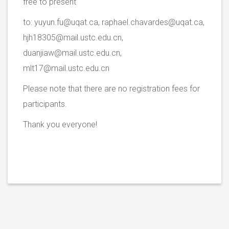
free to present
to:
yuyun.fu@uqat.ca
,
raphael.chavardes@uqat.ca
,
hjh18305@mail.ustc.edu.cn
,
duanjiaw@mail.ustc.edu.cn
,
mlt17@mail.ustc.edu.cn
Please note that there are no registration fees for
participants.
Thank you everyone!